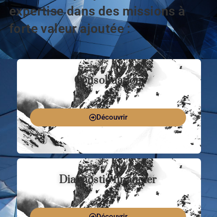
expertise dans des missions à
forte valeur ajoutée :
Consolidation
Découvrir
Diagnostic financier
Découvrir