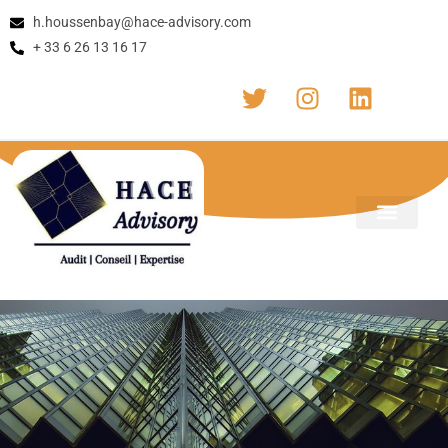
h.houssenbay@hace-advisory.com
+ 33 6 26 13 16 17