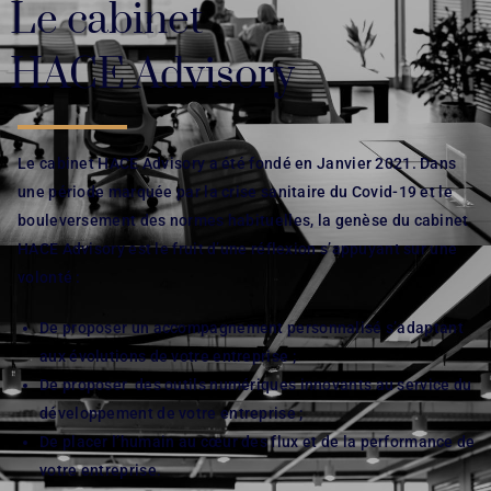
Le cabinet
HACE Advisory
Le cabinet HACE Advisory a été fondé en Janvier 2021. Dans
une période marquée par la crise sanitaire du Covid-19 et le
bouleversement des normes habituelles, la genèse du cabinet
HACE Advisory est le fruit d’une réflexion s’appuyant sur une
volonté :
De proposer un accompagnement personnalisé s’adaptant
aux évolutions de votre entreprise ;
De proposer des outils numériques innovants au service du
développement de votre entreprise ;
De placer l’humain au cœur des flux et de la performance de
votre entreprise.