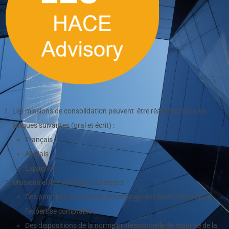
Les missions de consolidation peuvent être réalisées dans les
langues suivantes (oral et écrit) :
Français
Anglais
Espagnol
Missions effectuées dans le respect :
Des principes du Code de Déontologie des professionnels de
l’expertise comptable ;
Des dispositions de la norme professionnelle de maîtrise de la