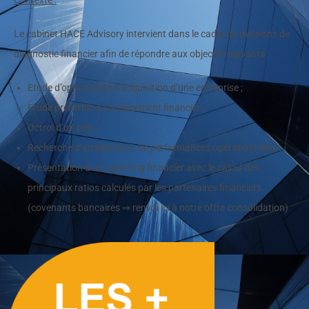
Le cabinet HACE Advisory intervient dans le cadre de missions de
diagnostic financier afin de répondre aux objectifs suivants :
Etude d’opportunité d’acquisition d’une entreprise ;
Etude préalable à un placement financier ;
Octroi d’un prêt ;
Recherche d’amélioration de performances opérationnelles
Présentation d’un reporting financier avec le calcul des
principaux ratios calculés par les partenaires financiers
(covenants bancaires ⇒ renvoi ici à notre offre consolidation)