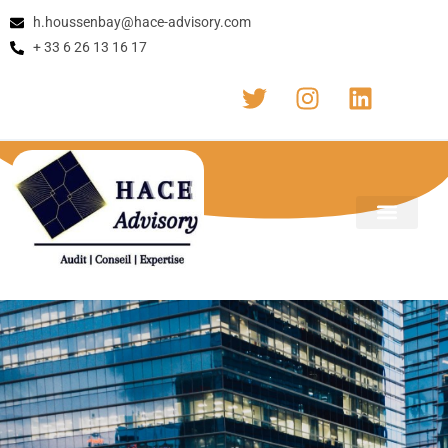
h.houssenbay@hace-advisory.com
+ 33 6 26 13 16 17