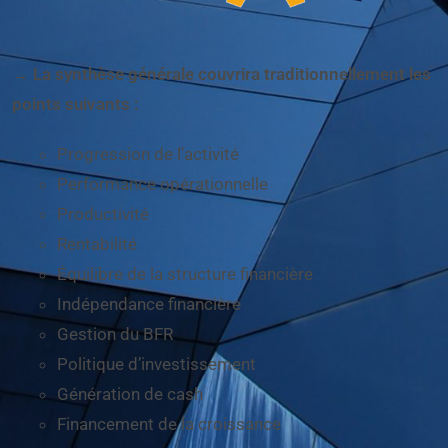
→ La synthèse générale couvrira traditionnellement les
points suivants :
Progression de l’activité
Performance opérationnelle
Productivité
Rentabilité
Équilibre de la structure financière
Indépendance financière
Gestion du BFR
Politique d’investissement
Génération de cash
Financement de la croissance